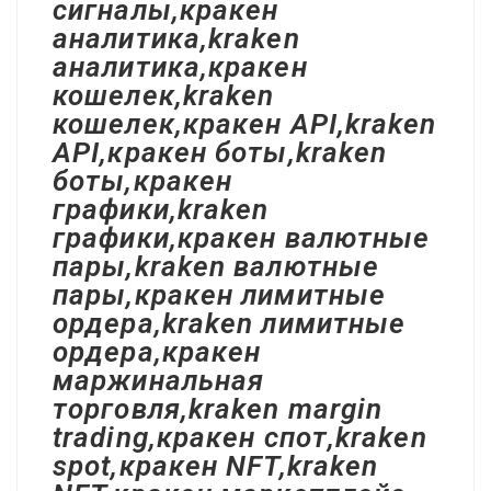
сигналы,кракен
аналитика,kraken
аналитика,кракен
кошелек,kraken
кошелек,кракен API,kraken
API,кракен боты,kraken
боты,кракен
графики,kraken
графики,кракен валютные
пары,kraken валютные
пары,кракен лимитные
ордера,kraken лимитные
ордера,кракен
маржинальная
торговля,kraken margin
trading,кракен спот,kraken
spot,кракен NFT,kraken