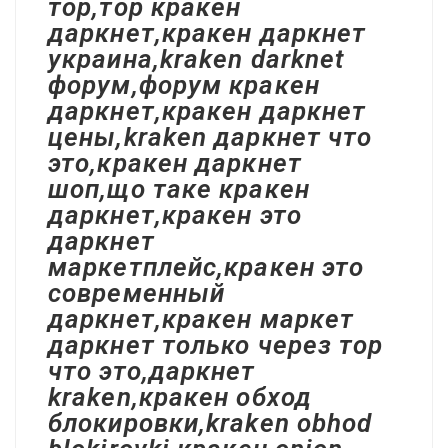
тор,тор кракен
даркнет,кракен даркнет
украина,kraken darknet
форум,форум кракен
даркнет,кракен даркнет
цены,kraken даркнет что
это,кракен даркнет
шоп,що таке кракен
даркнет,кракен это
даркнет
маркетплейс,кракен это
современный
даркнет,кракен маркет
даркнет только через тор
что это,даркнет
kraken,кракен обход
блокировки,kraken obhod