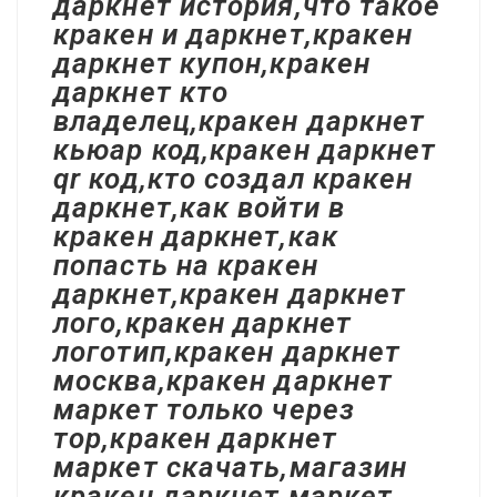
даркнет история,что такое
кракен и даркнет,кракен
даркнет купон,кракен
даркнет кто
владелец,кракен даркнет
кьюар код,кракен даркнет
qr код,кто создал кракен
даркнет,как войти в
кракен даркнет,как
попасть на кракен
даркнет,кракен даркнет
лого,кракен даркнет
логотип,кракен даркнет
москва,кракен даркнет
маркет только через
тор,кракен даркнет
маркет скачать,магазин
кракен даркнет,маркет