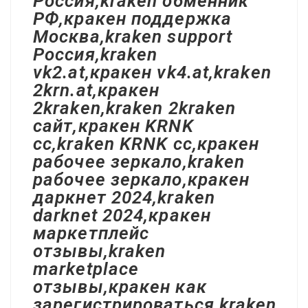
Россия,kraken обменник
РФ,кракен поддержка
Москва,kraken support
Россия,kraken
vk2.at,кракен vk4.at,kraken
2krn.at,кракен
2kraken,kraken 2kraken
сайт,кракен KRNK
cc,kraken KRNK cc,кракен
рабочее зеркало,kraken
рабочее зеркало,кракен
даркнет 2024,kraken
darknet 2024,кракен
маркетплейс
отзывы,kraken
marketplace
отзывы,кракен как
зарегистрироваться,kraken