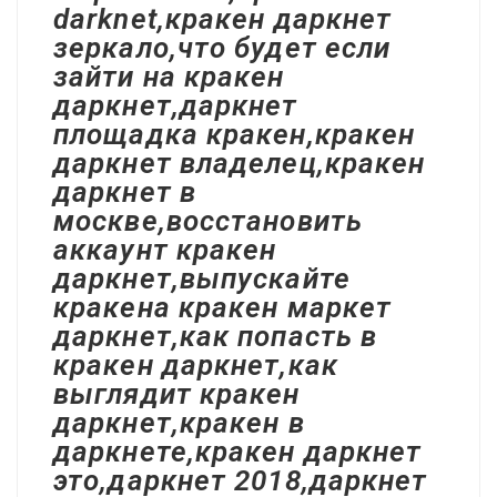
darknet,кракен даркнет
зеркало,что будет если
зайти на кракен
даркнет,даркнет
площадка кракен,кракен
даркнет владелец,кракен
даркнет в
москве,восстановить
аккаунт кракен
даркнет,выпускайте
кракена кракен маркет
даркнет,как попасть в
кракен даркнет,как
выглядит кракен
даркнет,кракен в
даркнете,кракен даркнет
это,даркнет 2018,даркнет