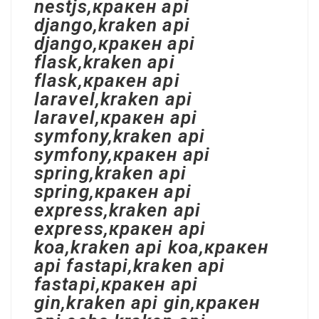
nestjs,кракен api
django,kraken api
django,кракен api
flask,kraken api
flask,кракен api
laravel,kraken api
laravel,кракен api
symfony,kraken api
symfony,кракен api
spring,kraken api
spring,кракен api
express,kraken api
express,кракен api
koa,kraken api koa,кракен
api fastapi,kraken api
fastapi,кракен api
gin,kraken api gin,кракен