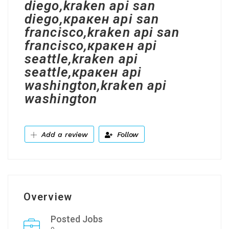
diego,kraken api san
diego,кракен api san
francisco,kraken api san
francisco,кракен api
seattle,kraken api
seattle,кракен api
washington,kraken api
washington
Add a review
Follow
Overview
Posted Jobs