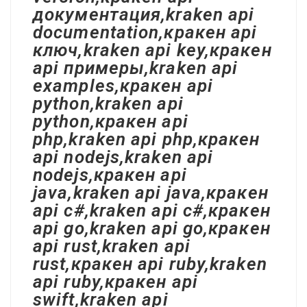
документация,kraken api
documentation,кракен api
ключ,kraken api key,кракен
api примеры,kraken api
examples,кракен api
python,kraken api
python,кракен api
php,kraken api php,кракен
api nodejs,kraken api
nodejs,кракен api
java,kraken api java,кракен
api c#,kraken api c#,кракен
api go,kraken api go,кракен
api rust,kraken api
rust,кракен api ruby,kraken
api ruby,кракен api
swift,kraken api