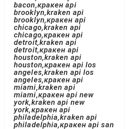
bacon,кракен api
brooklyn,kraken api
brooklyn,кракен api
chicago,kraken api
chicago,кракен api
detroit,kraken api
detroit,кракен api
houston,kraken api
houston,кракен api los
angeles,kraken api los
angeles,кракен api
miami,kraken api
miami,кракен api new
york,kraken api new
york,кракен api
philadelphia,kraken api
philadelphia,кракен api san