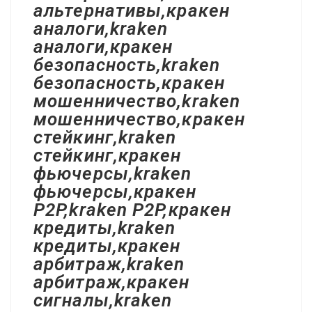
альтернативы,кракен
аналоги,kraken
аналоги,кракен
безопасность,kraken
безопасность,кракен
мошенничество,kraken
мошенничество,кракен
стейкинг,kraken
стейкинг,кракен
фьючерсы,kraken
фьючерсы,кракен
P2P,kraken P2P,кракен
кредиты,kraken
кредиты,кракен
арбитраж,kraken
арбитраж,кракен
сигналы,kraken