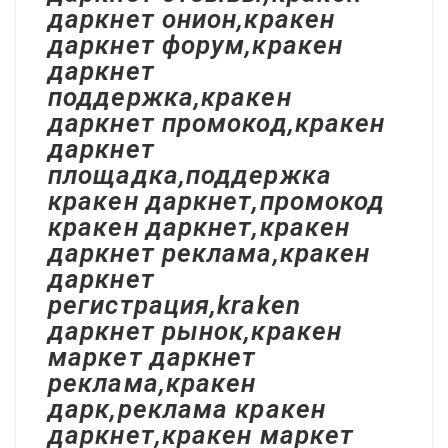
даркнет онион,кракен
даркнет форум,кракен
даркнет
поддержка,кракен
даркнет промокод,кракен
даркнет
площадка,поддержка
кракен даркнет,промокод
кракен даркнет,кракен
даркнет реклама,кракен
даркнет
регистрация,kraken
даркнет рынок,кракен
маркет даркнет
реклама,кракен
дарк,реклама кракен
даркнет,кракен маркет