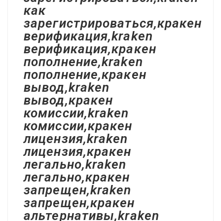
как
зарегистрироваться,кракен
верификация,kraken
верификация,кракен
пополнение,kraken
пополнение,кракен
вывод,kraken
вывод,кракен
комиссии,kraken
комиссии,кракен
лицензия,kraken
лицензия,кракен
легально,kraken
легально,кракен
запрещен,kraken
запрещен,кракен
альтернативы,kraken