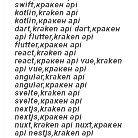
swift,кракен api
kotlin,kraken api
kotlin,кракен api
dart,kraken api dart,кракен
api flutter,kraken api
flutter,кракен api
react,kraken api
react,кракен api vue,kraken
api vue,кракен api
angular,kraken api
angular,кракен api
svelte,kraken api
svelte,кракен api
nextjs,kraken api
nextjs,кракен api
nuxt,kraken api nuxt,кракен
api nestjs,kraken api