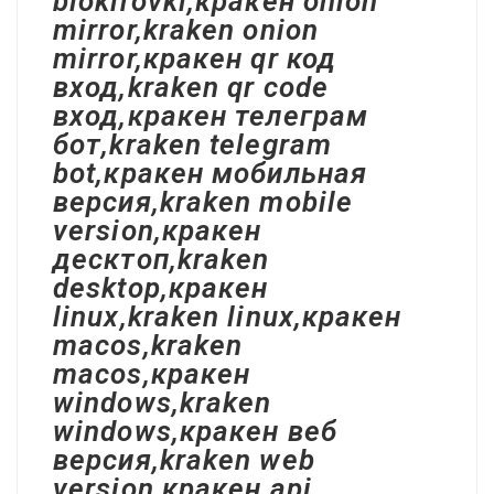
blokirovki,кракен onion
mirror,kraken onion
mirror,кракен qr код
вход,kraken qr code
вход,кракен телеграм
бот,kraken telegram
bot,кракен мобильная
версия,kraken mobile
version,кракен
десктоп,kraken
desktop,кракен
linux,kraken linux,кракен
macos,kraken
macos,кракен
windows,kraken
windows,кракен веб
версия,kraken web
version,кракен api