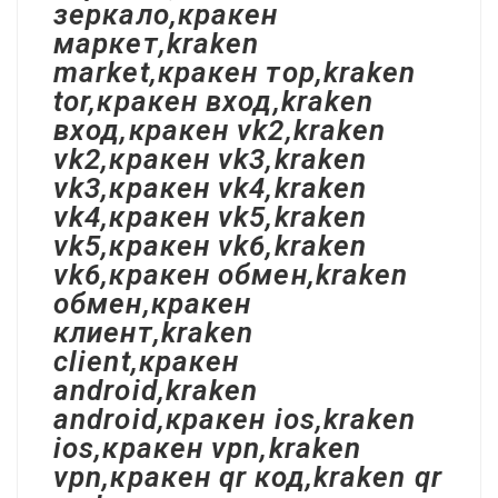
зеркало,кракен
маркет,kraken
market,кракен тор,kraken
tor,кракен вход,kraken
вход,кракен vk2,kraken
vk2,кракен vk3,kraken
vk3,кракен vk4,kraken
vk4,кракен vk5,kraken
vk5,кракен vk6,kraken
vk6,кракен обмен,kraken
обмен,кракен
клиент,kraken
client,кракен
android,kraken
android,кракен ios,kraken
ios,кракен vpn,kraken
vpn,кракен qr код,kraken qr